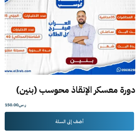
دورة معسكر الإنقاذ محوسب (بنين)
ر.س
.00
150
كمية
أضف إلى السلة
دورة
معسكر
الإنقاذ