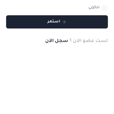
تذكرني
استمر
لست عضو الآن ؟
سجل الآن