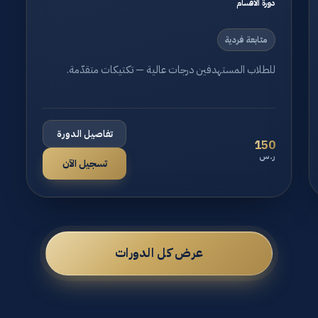
دورة الأقسام
متابعة فردية
للطلاب المستهدفين درجات عالية — تكتيكات متقدّمة.
تفاصيل الدورة
150
ر.س
تسجيل الآن
عرض كل الدورات