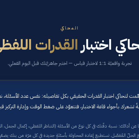
المحاكي
اكي اختبار
القدرات اللفظ
تجربة واقعيّة 1:1 لاختبار قياس — اختبر جاهزيّتك قبل اليوم الفعلي.
ة صُمِّمت لتحاكي اختبار القدرات الحقيقي بكل تفاصيله: نفس عدد الأسئ
ةً تشعرك بأجواء قاعة الاختبار، فتتعوّد على ضغط الوقت وإدارة التركيز ق
ليًّا عن أدائك: نسبة دقّتك في كل نوع من الأسئلة (التناظر اللفظي، إكمال الجمل، 
الحلّ المُفصّل. تستطيع إعادة المحاولة بأسئلةٍ جديدة في كل مرّة من بنك يضمّ آلا