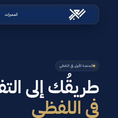
المميزات
المنصة الأولى في اللفظي
طريقُك إلى التف
في اللفظي