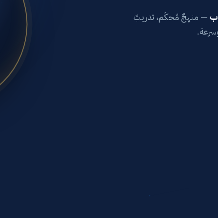
اب
— منهجٌ مُحكَم، تدريبٌ
وسرعة.
تذكرني
نسيت كلمة المرور؟