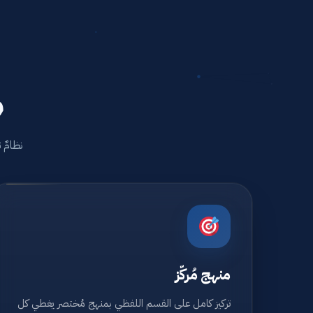
م
نظامٌ 
منهج مُركّز
تركيز كامل على القسم اللفظي بمنهج مُختصر يغطي كل