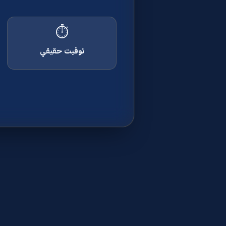
⏱
توقيت حقيقي