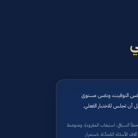
ي
لة، نفس التوقيت، ونفس مستوى
بل أن تجلس للاختبار الفعلي.
الخطأ السياقي، استيعاب المقروء)، ومتوسّط
ف الأسئلة المُحدَّثة باستمرار.