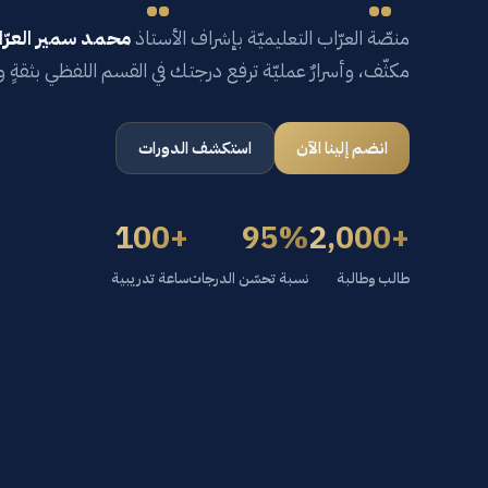
منصّة العرّاب التعليميّة بإشراف الأستاذ
محمد سمير العرّ
مكثّف، وأسرارٌ عمليّة ترفع درجتك في القسم اللفظي بثقةٍ 
انضم إلينا الآن
استكشف الدورات
+100
95%
+2,000
طالب وطالبة
نسبة تحسّن الدرجات
ساعة تدريبية