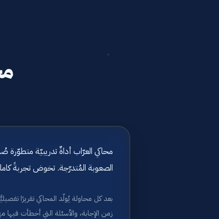
مح
محاكي العرّاب أداةٌ تدريبيّة متطوّر
الصعوبة المُتدرّجة. تخوض تجربةً كامل
بعد كل محاولة يُولّد المحاكي تقريرًا تفصي
زمن الإجابة، والأسئلة التي أخطأت فيها مع 