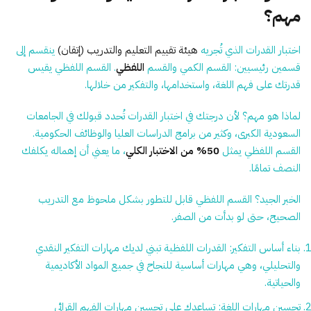
مهم؟
اختبار القدرات الذي تُجريه
هيئة تقييم التعليم والتدريب (إتقان)
ينقسم إلى
قسمين رئيسيين: القسم الكمي والقسم
اللفظي
. القسم اللفظي يقيس
قدرتك على فهم اللغة، واستخدامها، والتفكير من خلالها.
لماذا هو مهم؟ لأن درجتك في اختبار القدرات تُحدد قبولك في الجامعات
السعودية الكبرى، وكثير من برامج الدراسات العليا والوظائف الحكومية.
القسم اللفظي يمثل
50% من الاختبار الكلي
، ما يعني أن إهماله يكلفك
النصف تمامًا.
الخبر الجيد؟ القسم اللفظي قابل للتطور بشكل ملحوظ مع التدريب
الصحيح، حتى لو بدأت من الصفر.
بناء أساس التفكير:
القدرات اللفظية تبني لديك مهارات التفكير النقدي
والتحليلي، وهي مهارات أساسية للنجاح في جميع المواد الأكاديمية
والحياتية.
تحسين مهارات اللغة:
تساعدك على تحسين مهارات الفهم القرائي