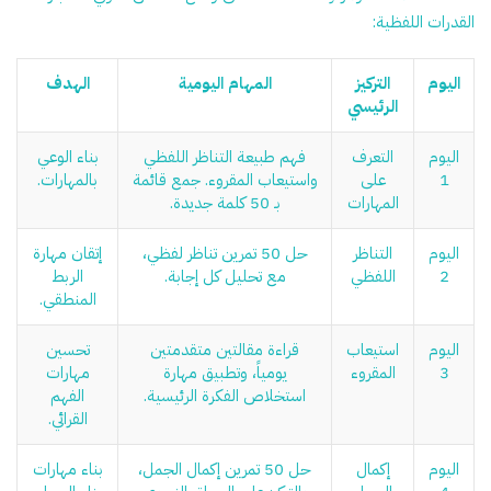
القدرات اللفظية:
اليوم
التركيز
المهام اليومية
الهدف
الرئيسي
اليوم
التعرف
فهم طبيعة التناظر اللفظي
بناء الوعي
1
على
واستيعاب المقروء. جمع قائمة
بالمهارات.
المهارات
بـ 50 كلمة جديدة.
اليوم
التناظر
حل 50 تمرين تناظر لفظي،
إتقان مهارة
2
اللفظي
مع تحليل كل إجابة.
الربط
المنطقي.
اليوم
استيعاب
قراءة مقالتين متقدمتين
تحسين
3
المقروء
يومياً، وتطبيق مهارة
مهارات
استخلاص الفكرة الرئيسية.
الفهم
القرائي.
اليوم
إكمال
حل 50 تمرين إكمال الجمل،
بناء مهارات