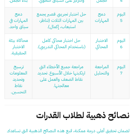
4
الجمل
والتركيز على السياق النحوي.
بناء الجمل.
اليوم
دمج
حل اختبار تجريبي قصير يجمع
دمج
5
المهارات
بين المهارات الثلاث (تناظر،
المهارات في
استيعاب، إكمال).
سياق واحد.
اليوم
الاختبار
حل اختبار محاكي كامل
محاكاة بيئة
6
المحاكي
(باستخدام المحاكي التدريبي).
الاختبار
الحقيقية.
اليوم
المراجعة
مراجعة جميع الأخطاء التي
ترسيخ
7
والتحليل
ارتكبتها خلال الأسبوع. تحديد
المعلومات
نقاط الضعف والعمل على
وتحديد
معالجتها.
نقاط
التحسين.
نصائح ذهبية لطلاب القدرات
لضمان تحقيق أعلى درجة ممكنة، اتبع هذه النصائح الذهبية التي تساعدك