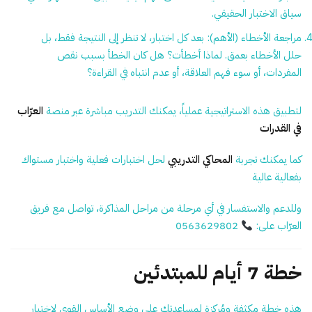
سياق الاختبار الحقيقي.
مراجعة الأخطاء (الأهم):
بعد كل اختبار، لا تنظر إلى النتيجة فقط، بل
حلل الأخطاء بعمق. لماذا أخطأت؟ هل كان الخطأ بسبب نقص
المفردات، أو سوء فهم العلاقة، أو عدم انتباه في القراءة؟
لتطبيق هذه الاستراتيجية عملياً، يمكنك التدريب مباشرة عبر منصة
العرّاب
في القدرات
كما يمكنك تجربة
المحاكي التدريبي
لحل اختبارات فعلية واختبار مستواك
بفعالية عالية
وللدعم والاستفسار في أي مرحلة من مراحل المذاكرة، تواصل مع فريق
العرّاب على:
0563629802
خطة 7 أيام للمبتدئين
هذه خطة مكثفة ومُركزة لمساعدتك على وضع الأساس القوي لاختبار