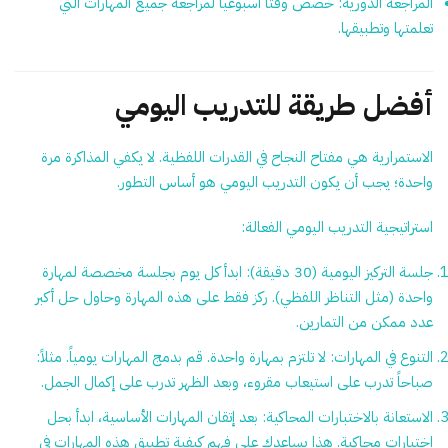
المراجعة الدورية:
خصص وقتاً أسبوعياً لمراجعة جميع المهارات التي
تعلمتها وتطبيقها.
أفضل طريقة للتدريب اليومي
الاستمرارية هي مفتاح النجاح في القدرات اللفظية. لا يكفي المذاكرة مرة
واحدة؛ يجب أن يكون التدريب اليومي هو أساس التطور.
استراتيجية التدريب اليومي الفعالة:
جلسة التركيز اليومية (30 دقيقة):
ابدأ كل يوم بجلسة مخصصة لمهارة
واحدة (مثل التناظر اللفظي). ركز فقط على هذه المهارة وحاول حل أكبر
عدد ممكن من التمارين.
التنوع في المهارات:
لا تلتزم بمهارة واحدة. قم بدمج المهارات يومياً. مثلاً:
صباحاً تدرب على استيعاب مقروء، وبعد الظهر تدرب على إكمال الجمل.
الاستعانة بالاختبارات المحاكية:
بعد إتقان المهارات الأساسية، ابدأ بحل
اختبارات محاكية. هذا يساعدك على فهم كيفية تطبيق هذه المهارات في