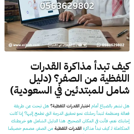
كيف تبدأ مذاكرة القدرات
اللفظية من الصفر؟ (دليل
شامل للمبتدئين في السعودية)
هل تشعر بالضياع أمام
اختبار القدرات اللفظية؟
هل تبحث عن طريقة
فعالة ومنظمة لتبدأ رحلتك نحو تحقيق الدرجة التي تطمح إليها؟ إذا كانت
إجابتك نعم، فأنت في المكان الصحيح. هذا الدليل الشامل هو خريطتك
المتكاملة لـ
كيف تبدأ مذاكرة
القدرات اللفظية
من الصفر
، مصمم خصيصًا