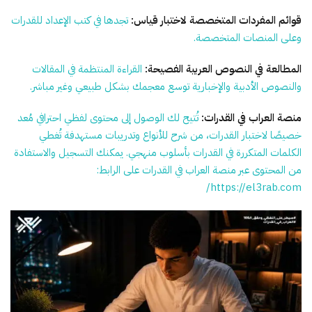
قوائم المفردات المتخصصة لاختبار قياس:
تجدها في كتب الإعداد للقدرات
وعلى المنصات المتخصصة.
المطالعة في النصوص العربية الفصيحة:
القراءة المنتظمة في المقالات
والنصوص الأدبية والإخبارية توسع معجمك بشكل طبيعي وغير مباشر.
منصة العراب
في القدرات:
تُتيح لك الوصول إلى محتوى لفظي احترافي مُعد
خصيصًا لاختبار القدرات، من شرح للأنواع وتدريبات مستهدفة تُغطي
الكلمات المتكررة في القدرات بأسلوب منهجي. يمكنك التسجيل والاستفادة
من المحتوى عبر منصة العراب في القدرات على الرابط:
https://el3rab.com/