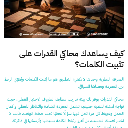
كيف يساعدك محاكي القدرات على
تثبيت الكلمات؟
المعرفة النظرية وحدها لا تكفي؛ التطبيق هو ما يُثبت الكلمات ويُقوّي الربط
بين المفردة ومعناها السياقي.
محاكي القدرات يوفر لك بيئة تدريب مطابقة لظروف الاختبار الفعلي، حيث
تواجه أسئلة لفظية حقيقية تشمل المفردة الشاذة والتناظر اللفظي وإكمال
الجمل وغيرها. كل مرة تحل فيها سؤالًا لفظيًا تحت ضغط الوقت، فأنت لا
تختبر نفسك فحسب، بل تُعزز ارتباط الكلمة بسياقها وتُرسخها في ذاكرتك
بطريقة أعمق بكثير من مجرد القراءة.