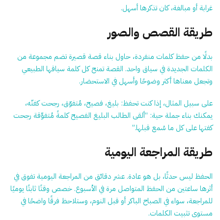
غرابة أو مبالغة، كان تذكرها أسهل.
طريقة القصص والصور
بدلًا من حفظ كلمات منفردة، حاول بناء قصة قصيرة تضم مجموعة من
الكلمات الجديدة في سياق واحد. القصة تمنح كل كلمة سياقها الطبيعي
وتجعل معناها أكثر وضوحًا وأسهل في الاستحضار.
على سبيل المثال، إذا كنت تحفظ: بليغ، فصيح، مُتفوّق، رجحت كفتّه،
يمكنك بناء جملة حية: “ألقى الطالب البليغ الفصيح كلمةً مُتفوِّقة رجحت
كفتها على كل ما سُمع قبلها.”
طريقة المراجعة اليومية
الحفظ ليس حدثًا، بل هو عادة. عشر دقائق من المراجعة اليومية تفوق في
أثرها ساعتين من الحفظ المتواصل مرة في الأسبوع. خصص وقتًا ثابتًا يوميًا
للمراجعة، سواء في الصباح الباكر أو قبل النوم، وستلاحظ فرقًا واضحًا في
مستوى تثبيت الكلمات.