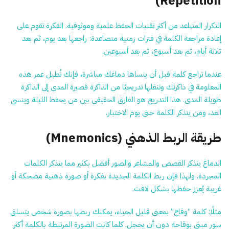
Repetition)
التكرار المتباعد من أكثر تقنيات الحفظ علمية وموثوقية. الفكرة تقوم على
إعادة مراجعة الكلمة في فترات زمنية متصاعدة: راجعها بعد يوم، ثم بعد
ثلاثة أيام، ثم بعد أسبوع، ثم بعد أسبوعين.
عندما تراجع كلمة قبل أن ينساها دماغك مباشرة، فإنك تُطيل عمر هذه
المعلومة في ذاكرتك وتنقلها تدريجيًا من الذاكرة قصيرة المدى إلى الذاكرة
طويلة المدى. هذا التدريج هو الفارق الحقيقي بين من يحفظ الليلة وينسى
الغد، ومن يتذكر الكلمة حتى يوم الاختبار.
طريقة الربط الذهني (Mnemonics)
الدماغ يتذكر القصص والمشاعر والصور أفضل بكثير مما يتذكر الكلمات
المجردة. ولهذا فإن ربط الكلمة الجديدة بفكرة أو صورة ذهنية مضحكة أو
غريبة يُعزز حفظها بشكل لافت.
مثلًا: كلمة “وقاح” بمعنى قليل الحياء، يمكنك ربطها بصورة شخص يتسلق
سور مبنى بوقاحة دون أن يخجل. كلما كانت الصورة المرتبطة بالكلمة أكثر