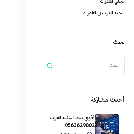
محاكي القدرات
منصة العراب في القدرات
بحث
أحدث مشاركة
أقوى بنك أسئلة العراب –
0563629802