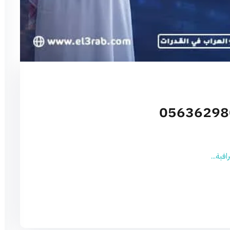
فية...