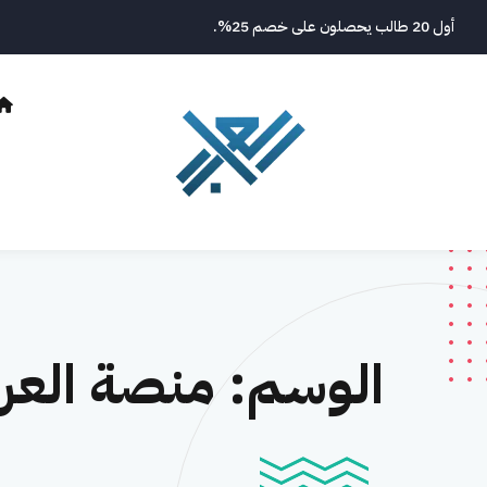
نتقل
أول 20 طالب يحصلون على خصم 25%.
لى
لمحتوى
الوسم:
منصة العر