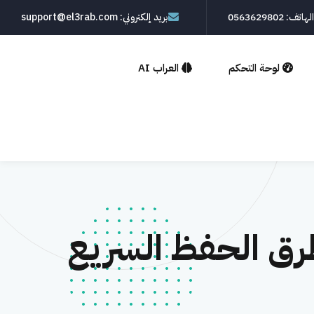
الهاتف: 0563629802
بريد إلكتروني: support@el3rab.com
لوحة التحكم
العراب AI
رق الحفظ السريع