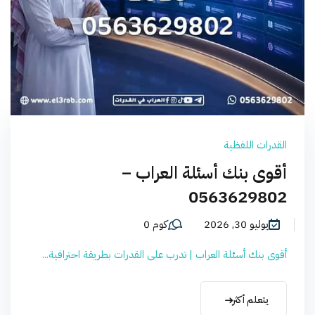
القدرات اللفظية
أقوى بنك أسئلة العراب –
0563629802
يوليو 30, 2026
كوم 0
أقوى بنك أسئلة العراب | تدرب على القدرات بطريقة احترافية...
يتعلم أكثر