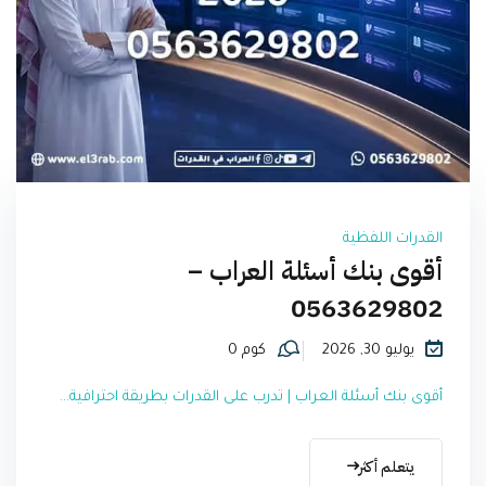
القدرات اللفظية
أقوى بنك أسئلة العراب –
0563629802
يوليو 30, 2026
كوم 0
أقوى بنك أسئلة العراب | تدرب على القدرات بطريقة احترافية...
يتعلم أكثر