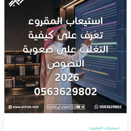
استيعاب المقروء