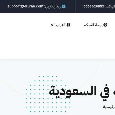
الهاتف: 0563629802
بريد إلكتروني: support@el3rab.com
لوحة التحكم
العراب AI
 في السعودية
لرئيسية