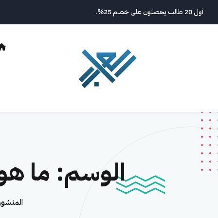
نتقل
أول 20 طالب يحصلون على خصم 25%.
لى
لمحتوى
الوسم:
ما هو 
المنشورا