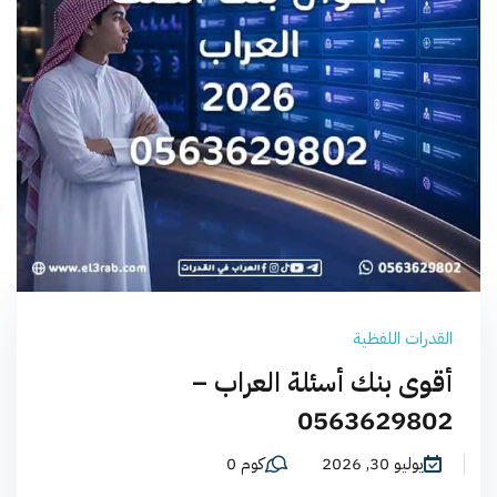
القدرات اللفظية
أقوى بنك أسئلة العراب –
0563629802
يوليو 30, 2026
كوم 0