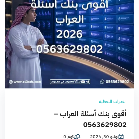
القدرات اللفظية
أقوى بنك أسئلة العراب –
0563629802
يوليو 30, 2026
كوم 0