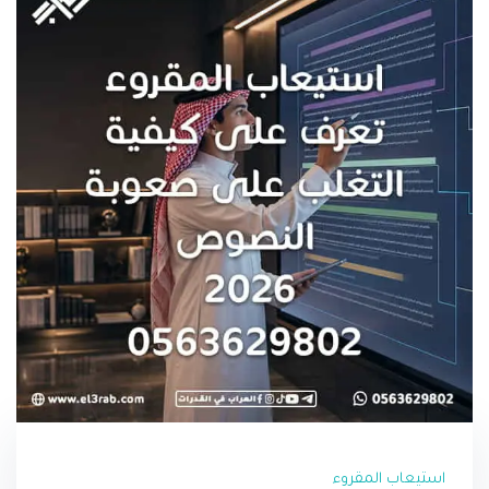
استيعاب المقروء