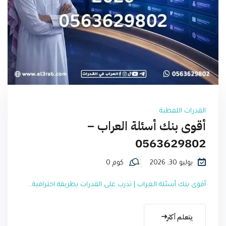
القدرات اللفظية
أقوى بنك أسئلة العراب –
0563629802
يوليو 30, 2026
كوم 0
أقوى بنك أسئلة العراب | تدرب على القدرات بطريقة احترافية...
يتعلم أكثر