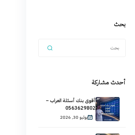
بحث
أحدث مشاركة
أقوى بنك أسئلة العراب –
0563629802
يوليو 30, 2026