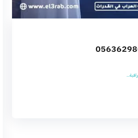
فية...