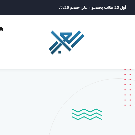
نتقل
أول 20 طالب يحصلون على خصم 25%.
لى
لمحتوى