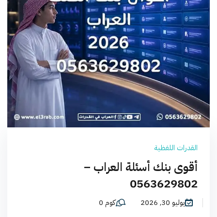
القدرات اللفظية
أقوى بنك أسئلة العراب –
0563629802
يوليو 30, 2026
كوم 0