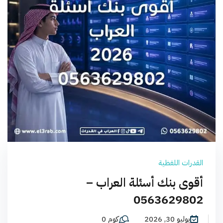
القدرات اللفظية
أقوى بنك أسئلة العراب –
0563629802
يوليو 30, 2026
كوم 0