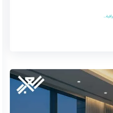
فية...