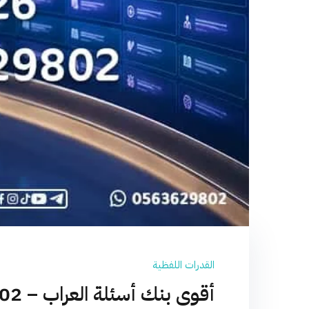
القدرات اللفظية
أقوى بنك أسئلة العراب – 0563629802