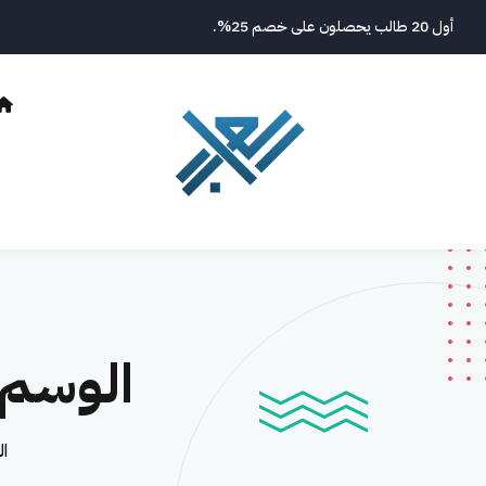
نتقل
أول 20 طالب يحصلون على خصم 25%.
لى
لمحتوى
الوسم
ا