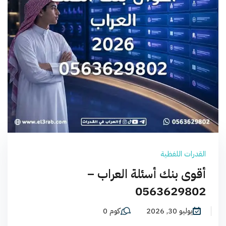
القدرات اللفظية
أقوى بنك أسئلة العراب –
0563629802
يوليو 30, 2026
كوم 0