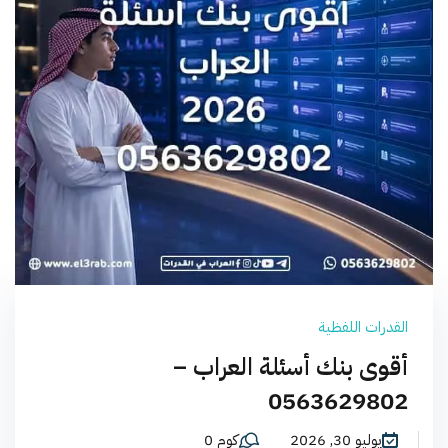
القدرات اللفظية
أقوى بنك أسئلة العراب –
0563629802
يوليو 30, 2026
كوم 0