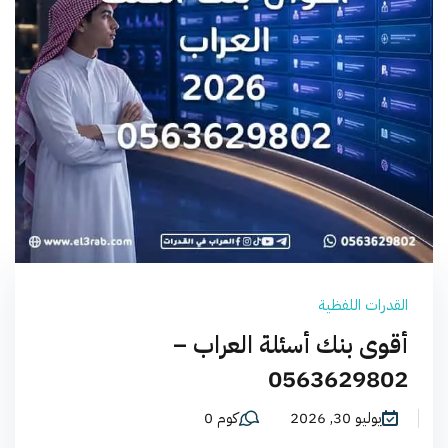
القدرات اللفظية
أقوى بنك أسئلة العراب –
0563629802
يوليو 30, 2026
كوم 0