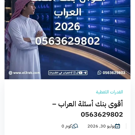
القدرات اللفظية
أقوى بنك أسئلة العراب –
0563629802
يوليو 30, 2026
كوم 0