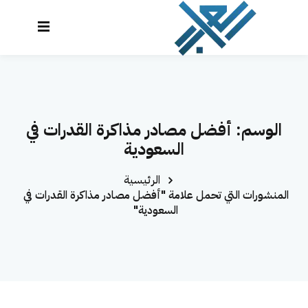
نتقل
لى
تسجيل
إنشاء حساب
لمحتوى
الدخول
تسجيل الدخول
الرئيسية
ليس لديك حساب؟
إنشاء حساب
الوسم:
أفضل مصادر مذاكرة القدرات في
الدورات
السعودية
تواصل معنا
الرئيسية
المحاكي
المنشورات التي تحمل علامة "أفضل مصادر مذاكرة القدرات في
السعودية"
لوحة التحكم
العراب AI
تذكرني
نسيت كلمة المرور؟
تسجيل دخول سريع