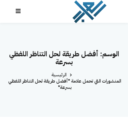
نتقل
لى
تسجيل
إنشاء حساب
لمحتوى
الدخول
تسجيل الدخول
الرئيسية
ليس لديك حساب؟
إنشاء حساب
الوسم:
أفضل طريقة لحل التناظر اللفظي
الدورات
بسرعة
تواصل معنا
الرئيسية
المحاكي
المنشورات التي تحمل علامة "أفضل طريقة لحل التناظر اللفظي
بسرعة"
لوحة التحكم
العراب AI
تذكرني
نسيت كلمة المرور؟
تسجيل دخول سريع