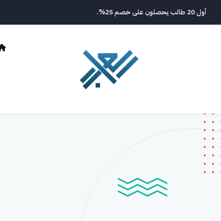
نتقل
أول 20 طالب يحصلون على خصم 25%.
لى
لمحتوى