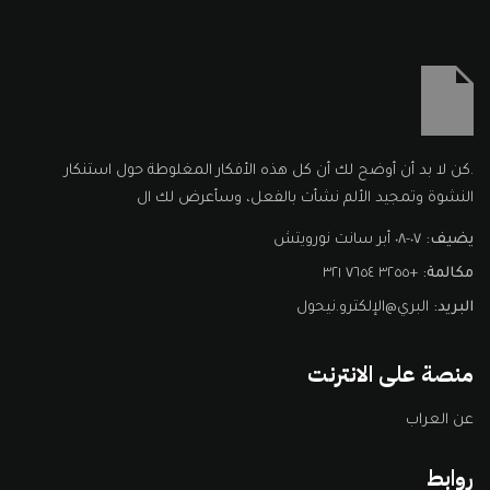
تسجيل
إنشاء حساب
الدخول
تسجيل الدخول
.كن لا بد أن أوضح لك أن كل هذه الأفكار المغلوطة حول استنكار
ليس لديك حساب؟
إنشاء حساب
النشوة وتمجيد الألم نشأت بالفعل، وسأعرض لك ال
يضيف:
٠٧-٠٨ أبر سانت نورويتش
مكالمة:
+٣٢٥٥ ٧٦٥٤ ٣٢١
البريد:
البري@الإلكترو.نيحول
منصة على الانترنت
تذكرني
عن العراب
نسيت كلمة المرور؟
روابط