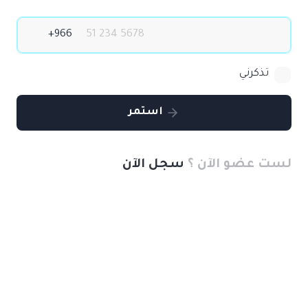
تذكرني
استمر
لست عضو الآن ؟
سجل الآن